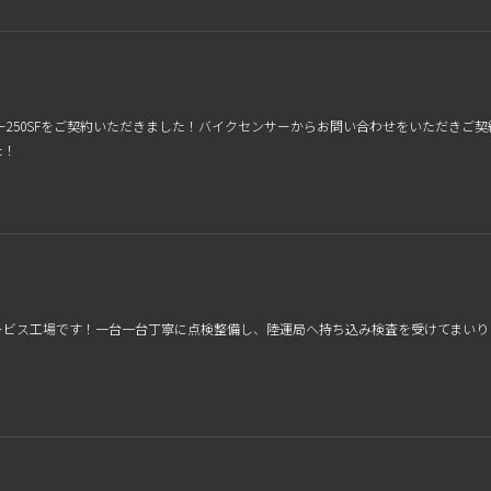
クサー250SFをご契約いただきました！バイクセンサーからお問い合わせをいただ
た！
ービス工場です！一台一台丁寧に点検整備し、陸運局へ持ち込み検査を受けてまいり