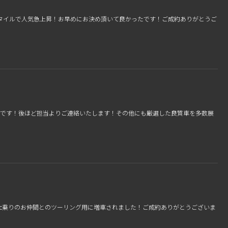
スタイルで人気急上昇！お早めにお決め頂いて良かったです！ご成約ありがとうご
庫です！後ほど担当よりご連絡いたします！その他にも厳選した良質車を多数展
250cc乗りのお仲間とのツーリング用に増車されました！ご成約ありがとうございま