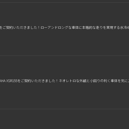
ー400をご契約いただきました！ローアンドロングな車体に本格的な走りを実現する
AHA XSR155をご契約いただきました！ネオレトロな外観と小回りの利く車体を