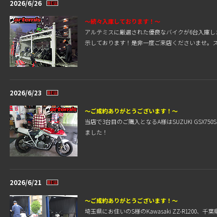
2026/6/26
～続々入庫しております！～
アルテミスに厳選された優良なバイクが6台入庫
示しております！是非一度ご来店くださいませ。
2026/6/23
～ご成約ありがとうございます！～
当店で3台目のご購入となるA様はSUZUKI GS
ました！
2026/6/21
～ご成約ありがとうございます！～
埼玉県にお住いのS様のKawasaki ZZ-R12