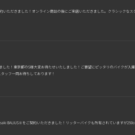
をご契約いただきました！オンライン商談の後にご来店いただきました。クラシックな
しました！東京都のS様大変お待たせいたしました！ご要望にピッタリのバイクが入
スタッフ一同お待ちしております！
saki BALIUSⅡをご契約いただきました！リッターバイクも所有されていますが