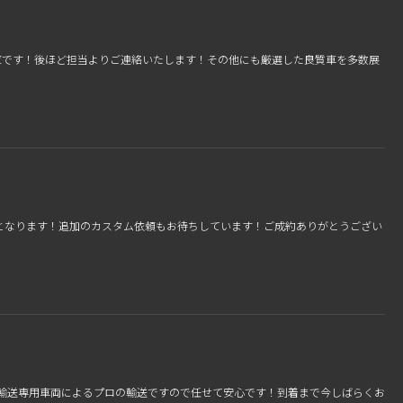
庫です！後ほど担当よりご連絡いたします！その他にも厳選した良質車を多数展
ZUKI車となります！追加のカスタム依頼もお待ちしています！ご成約ありがとうござい
す！バイク輸送専用車両によるプロの輸送ですので任せて安心です！到着まで今しばらくお