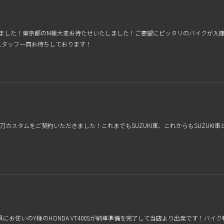
しました！東京都のM様大変お待たせいたしました！ご要望にピッタリのバイクが入
スタッフ一同お待ちしております！
X750S刀カスタムをご契約いただきました！これまでもSUZUKI車、これからもSU
00、千葉県にお住いのY様のHONDA VT400Sが納車準備を完了して当店より出発で