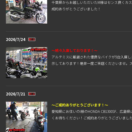
千葉県からお越しいただいたM様はセンス良くカスタ
成約ありがとうございました！
2026/7/24
～続々入庫しております！～
アルテミスに厳選された優良なバイクが5台入庫
示しております！是非一度ご来店くださいませ。
2026/7/21
～ご成約ありがとうございます！～
愛知県にお住いのI様のHONDA CB1300SF、
くお待ちください！ご成約ありがとうございまし