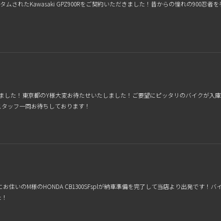
ムされたKawasaki GPZ900Rをご契約いただきました！昔からの憧れの90
しました！東京都のY様大変お待たせいたしました！ご要望にピッタリのバイクが入
スタッフ一同お待ちしております！
広島県にお住いのM様のHONDA CB1300SFsplが納車準備を完了して当店より出
た！