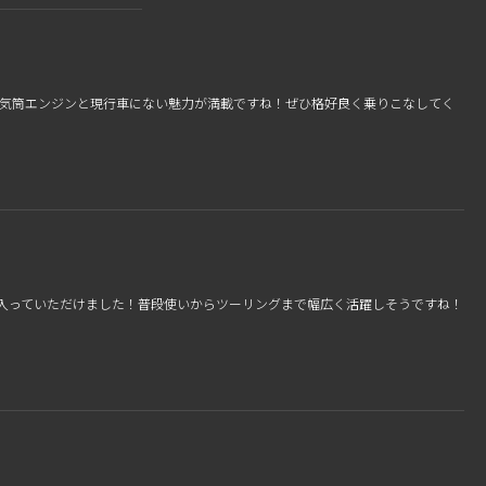
水冷4気筒エンジンと現行車にない魅力が満載ですね！ぜひ格好良く乗りこなしてく
気に入っていただけました！普段使いからツーリングまで幅広く活躍しそうですね！