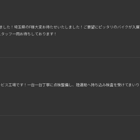
しました！埼玉県のF様大変お待たせいたしました！ご要望にピッタリのバイクが入
スタッフ一同お待ちしております！
ービス工場です！一台一台丁寧に点検整備し、陸運局へ持ち込み検査を受けてまいり