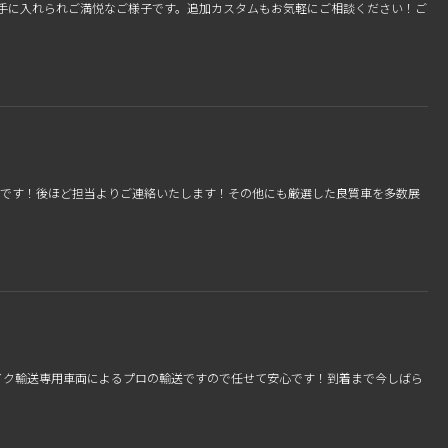
0忍者を手に入れられご満悦なご様子です。追加カスタムもお気軽にご相談ください！ご
庫です！後ほど担当よりご連絡いたします！その他にも厳選した良質車を多数展
発です！バイク輸送専用車両によるプロの輸送ですので任せて安心です！到着まで今しばら